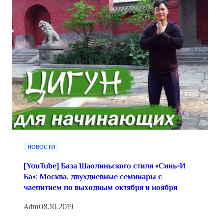
НОВОСТИ
[YouTube] База Шаолиньского стиля «Синь-И
Ба»: Москва, двухдневные семинары с
чаепитием по выходным октября и ноября
Adm
08.10.2019