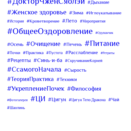
#ДокторЧженСяолэй
#Дыхание
#Женское здоровье
#Зима
#Иглоукалывание
#Лето
#Кроветворение
#История
#Мероприятия
#ОбщееОздоровление
#Одуванчик
#Питание
#Очищение
#Осень
#Печень
#Расслабление
#Практика
#Почки
#Пустота
#Ретриты
#Синь-и-ба
#Рецепты
#СкручиваниеКорней
#СсамогоНачала
#Сырость
#ТеорияПрактика
#Техники
#УкреплениеПочек
#Философия
#ЦИ
#Цигун
#Чай
#Цигун Тело Дракона
#Фотогалерея
#Шаолинь