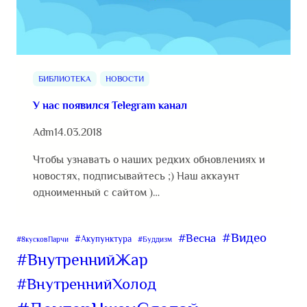
БИБЛИОТЕКА
НОВОСТИ
У нас появился Telegram канал
Adm
14.03.2018
Чтобы узнавать о наших редких обновлениях и
новостях, подписывайтесь ;) Наш аккаунт
одноименный с сайтом )…
#Видео
#Весна
#Акупунктура
#8кусковПарчи
#Буддизм
#ВнутреннийЖар
#ВнутреннийХолод