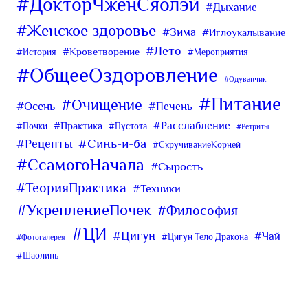
#ДокторЧженСяолэй
#Дыхание
#Женское здоровье
#Зима
#Иглоукалывание
#Лето
#Кроветворение
#История
#Мероприятия
#ОбщееОздоровление
#Одуванчик
#Питание
#Очищение
#Осень
#Печень
#Расслабление
#Практика
#Почки
#Пустота
#Ретриты
#Синь-и-ба
#Рецепты
#СкручиваниеКорней
#СсамогоНачала
#Сырость
#ТеорияПрактика
#Техники
#УкреплениеПочек
#Философия
#ЦИ
#Цигун
#Чай
#Цигун Тело Дракона
#Фотогалерея
#Шаолинь