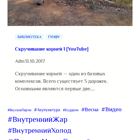
БИБЛИОТЕКА
ГУНФУ
Скручивание корней 1 [YouTube]
Adm
31.10.2017
Скручивание корней — один из базовых
комплексов. Всего существует 5 дорожек.
Основными являются первые две,…
#Видео
#Весна
#Акупунктура
#8кусковПарчи
#Буддизм
#ВнутреннийЖар
#ВнутреннийХолод