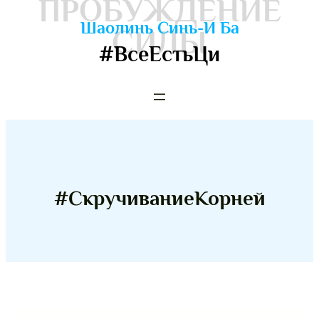
ПРОБУЖДЕНИЕ
Шаолинь Синь-И Ба
СИЛЫ
#ВсеЕстьЦи
#СкручиваниеКорней