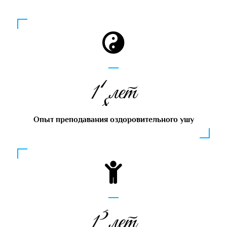
1
8
лет
Опыт преподавания оздоровительного ушу
1
4
лет